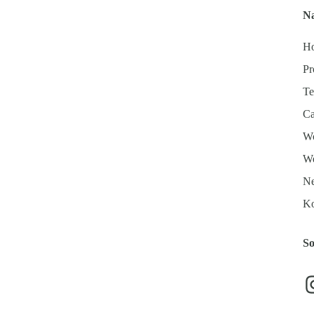
Na
H
Pr
T
Ca
Wo
We
N
Ko
So