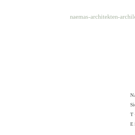
naemas-architekten-archil
N
Si
​T
E