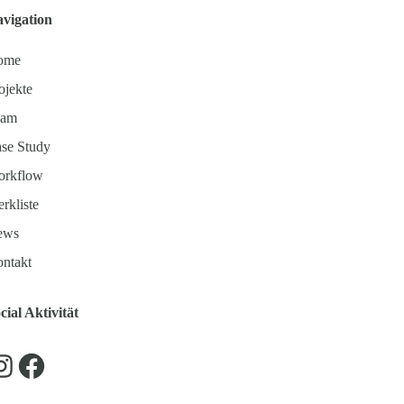
vigation
ome
ojekte
eam
se Study
rkflow
rkliste
ews
ntakt
cial Aktivität
Instagram
Facebook