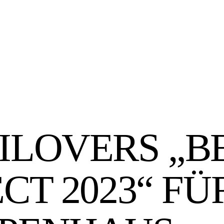
ILOVERS „B
CT 2023“ FÜ