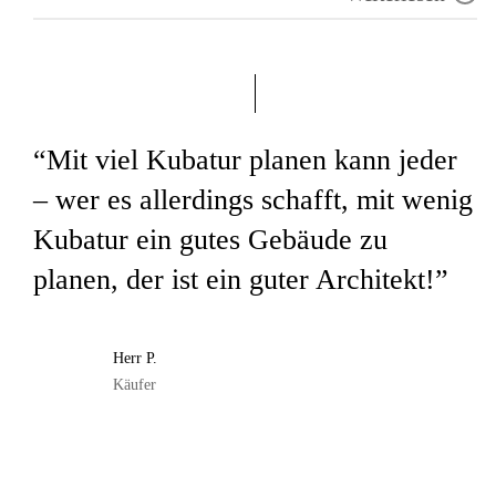
Villa
Bruttogeschossfläche: 656m2
“Mit viel Kubatur planen kann jeder
Nettofläche Wohnen: 385m2
– wer es allerdings schafft, mit wenig
Kubatur ein gutes Gebäude zu
planen, der ist ein guter Architekt!”
Herr P.
Käufer