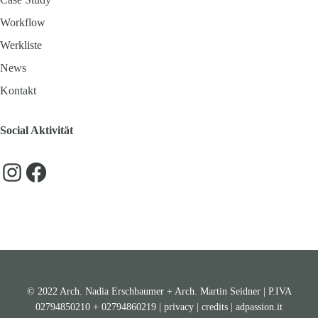
Workflow
Werkliste
News
Kontakt
Social Aktivität
Instagram
Facebook
© 2022 Arch. Nadia Erschbaumer + Arch. Martin Seidner | P.IVA
02794850210 + 02794860219 |
privacy
|
credits
|
adpassion.it