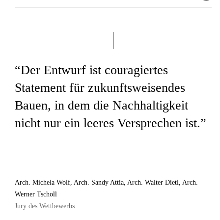
Wettbewerbsergebnis: leider konnte sich der
Auslober für kein Siegerprojekt entscheiden.
Somit landeten wir gemeinsam mit einem
renommierten Architekturbüro auf Platz 2, ex
“Der Entwurf ist couragiertes
equo.
Statement für zukunftsweisendes
Bauen, in dem die Nachhaltigkeit
Mitarbeit: Arch. Katharina Kienzl
nicht nur ein leeres Versprechen ist.”
Renderings: internoesterno
Auszug aus dem Jury-Bericht:
Arch. Michela Wolf, Arch. Sandy Attia, Arch. Walter Dietl, Arch.
Werner Tscholl
„Die Jury beurteilt den Entwurf als couragiertes
Jury des Wettbewerbs
Statement für zukunftsweisendes Bauen, in dem