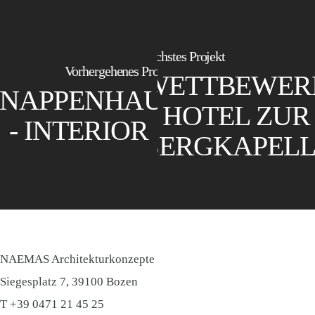
Nächstes Projekt
Vorhergehenes Projekt
WETTBEWER
NAPPENHAUS
HOTEL ZUR
- INTERIOR
BERGKAPELL
NAEMAS Architekturkonzepte
Siegesplatz 7, 39100 Bozen
​T
+39 0471 21 45 25