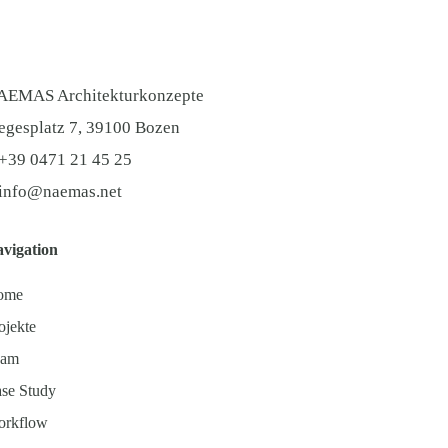
AEMAS Architekturkonzepte
egesplatz 7, 39100 Bozen
+39 0471 21 45 25
info@naemas.net
vigation
ome
ojekte
eam
se Study
rkflow