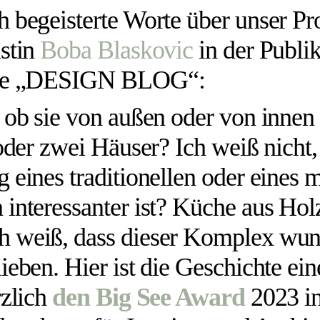
h begeisterte Worte über unser Pro
istin
Boba Blaskovic
in der Publik
eite „DESIGN BLOG“:
, ob sie von außen oder von innen
 oder zwei Häuser? Ich weiß nicht,
g eines traditionellen oder eines
 interessanter ist? Küche aus Hol
 weiß, dass dieser Komplex wund
ieben. Hier ist die Geschichte ei
rzlich
den Big See Award
2023 i