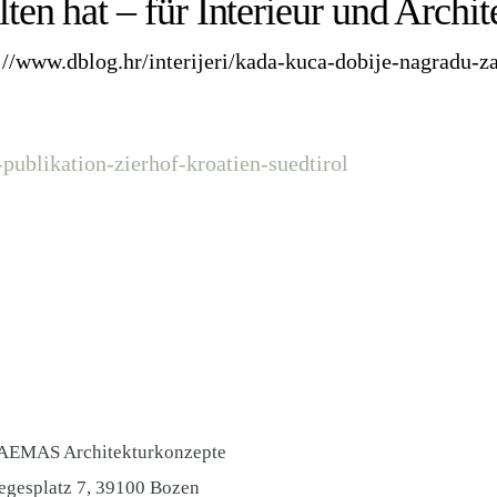
ten hat – für Interieur und Archit
s://www.dblog.hr/interijeri/kada-kuca-dobije-nagradu-za-
publikation-zierhof-kroatien-suedtirol
AEMAS Architekturkonzepte
egesplatz 7, 39100 Bozen