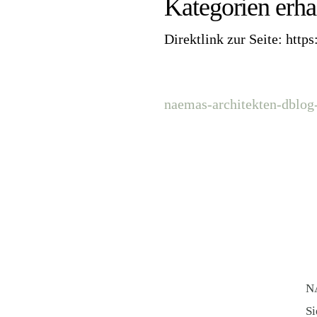
Kategorien erhal
Direktlink zur Seite: http
naemas-architekten-dblog-
N
Si