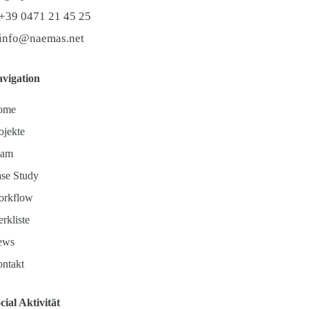
+39 0471 21 45 25
info@naemas.net
vigation
ome
ojekte
eam
se Study
rkflow
rkliste
ews
ntakt
cial Aktivität