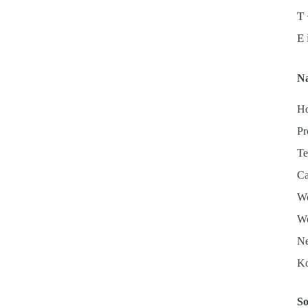
​T
E
Na
H
Pr
T
Ca
Wo
We
N
Ko
So