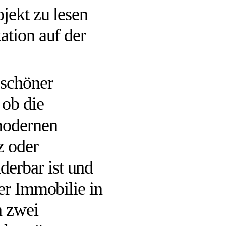
jekt zu lesen
ation auf der
 schöner
 ob die
 modernen
z oder
erbar ist und
ner Immobilie in
n zwei